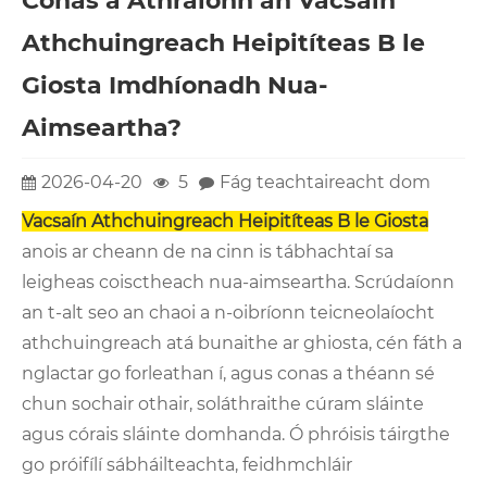
Conas a Athraíonn an Vacsaín
Athchuingreach Heipitíteas B le
Giosta Imdhíonadh Nua-
Aimseartha?
2026-04-20
5
Fág teachtaireacht dom
Vacsaín Athchuingreach Heipitíteas B le Giosta
anois ar cheann de na cinn is tábhachtaí sa
leigheas coisctheach nua-aimseartha. Scrúdaíonn
an t-alt seo an chaoi a n-oibríonn teicneolaíocht
athchuingreach atá bunaithe ar ghiosta, cén fáth a
nglactar go forleathan í, agus conas a théann sé
chun sochair othair, soláthraithe cúram sláinte
agus córais sláinte domhanda. Ó phróisis táirgthe
go próifílí sábháilteachta, feidhmchláir