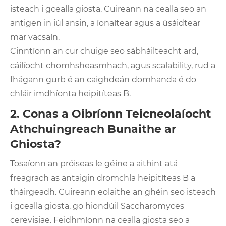
isteach i gcealla giosta. Cuireann na cealla seo an
antigen in iúl ansin, a íonaítear agus a úsáidtear
mar vacsaín.
Cinntíonn an cur chuige seo sábháilteacht ard,
cáilíocht chomhsheasmhach, agus scalability, rud a
fhágann gurb é an caighdeán domhanda é do
chláir imdhíonta heipitíteas B.
2. Conas a Oibríonn Teicneolaíocht
Athchuingreach Bunaithe ar
Ghiosta?
Tosaíonn an próiseas le géine a aithint atá
freagrach as antaigin dromchla heipitíteas B a
tháirgeadh. Cuireann eolaithe an ghéin seo isteach
i gcealla giosta, go hiondúil Saccharomyces
cerevisiae. Feidhmíonn na cealla giosta seo a