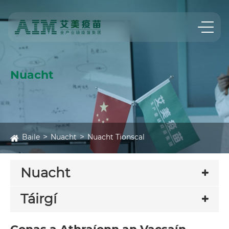
Nuacht
Baile
Nuacht
Nuacht Tionscal
Nuacht
Táirgí