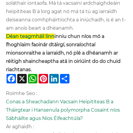
soláthair iontaofa. Má tá vacsaíní ardchaighdeáin
heipitíteas B á lorg agat nó má tá tú ag iarraidh
deiseanna comhpháirtíochta a iniúchadh, is é an t-
am anois beart a dhéanamh.
Déan teagmháil linn
inniu chun níos mó a
fhoghlaim faoinár dtáirgí, sonraíochtaí
mionsonraithe a iarraidh, nó plé a dhéanamh ar
réitigh shaincheaptha atá in oiriúint do do chuid
riachtanas.
Facebook
X
WhatsApp
Pinterest
LinkedIn
Share
Roimhe Seo :
Conas a Sheachadann Vacsaín Heipitíteas B a
Tháirgtear i Hansenula polymorpha Cosaint níos
Sábháilte agus Níos Éifeachtúla?
Ar aghaidh :