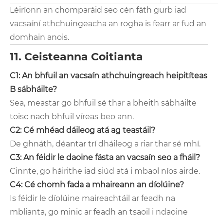
Léiríonn an chomparáid seo cén fáth gurb iad
vacsaíní athchuingeacha an rogha is fearr ar fud an
domhain anois.
11. Ceisteanna Coitianta
C1: An bhfuil an vacsaín athchuingreach heipitíteas
B sábháilte?
Sea, meastar go bhfuil sé thar a bheith sábháilte
toisc nach bhfuil víreas beo ann.
C2: Cé mhéad dáileog atá ag teastáil?
De ghnáth, déantar trí dháileog a riar thar sé mhí.
C3: An féidir le daoine fásta an vacsaín seo a fháil?
Cinnte, go háirithe iad siúd atá i mbaol níos airde.
C4: Cé chomh fada a mhaireann an díolúine?
Is féidir le díolúine maireachtáil ar feadh na
mblianta, go minic ar feadh an tsaoil i ndaoine