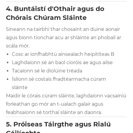
4. Buntáistí d'Othair agus do
Chórais Chúram Sláinte
Síneann na tairbhí thar chosaint an duine aonair
agus bíonn tionchar acu ar shláinte an phobail ar
scála mór.
Cosc ar ionfhabhtú ainsealach heipitíteas B
Laghdaíonn sé an baol cioróis ae agus ailse
Tacaíonn sé le díolúine tréada
Íslíonn sé costais fhadtéarmacha cúram
sláinte
Maidir le córais cúram sláinte, laghdaíonn vacsaíniú
forleathan go mór an t-ualach galair agus
feabhsaíonn sé torthaí sláinte an daonra.
5. Próiseas Táirgthe agus Rialú