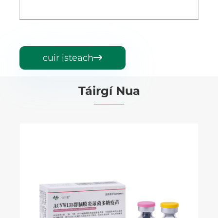
cuir isteach

Táirgí Nua