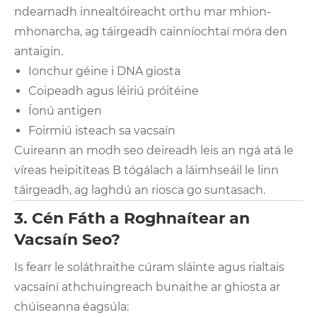
ndearnadh innealtóireacht orthu mar mhion-
mhonarcha, ag táirgeadh cainníochtaí móra den
antaigin.
Ionchur géine i DNA giosta
Coipeadh agus léiriú próitéine
Íonú antigen
Foirmiú isteach sa vacsaín
Cuireann an modh seo deireadh leis an ngá atá le
víreas heipitíteas B tógálach a láimhseáil le linn
táirgeadh, ag laghdú an riosca go suntasach.
3. Cén Fáth a Roghnaítear an
Vacsaín Seo?
Is fearr le soláthraithe cúram sláinte agus rialtais
vacsaíní athchuingreach bunaithe ar ghiosta ar
chúiseanna éagsúla: