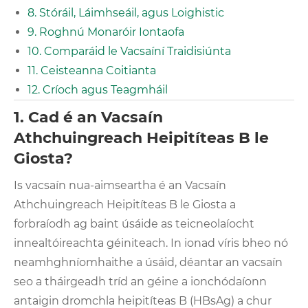
8. Stóráil, Láimhseáil, agus Loighistic
9. Roghnú Monaróir Iontaofa
10. Comparáid le Vacsaíní Traidisiúnta
11. Ceisteanna Coitianta
12. Críoch agus Teagmháil
1. Cad é an Vacsaín
Athchuingreach Heipitíteas B le
Giosta?
Is vacsaín nua-aimseartha é an Vacsaín
Athchuingreach Heipitíteas B le Giosta a
forbraíodh ag baint úsáide as teicneolaíocht
innealtóireachta géiniteach. In ionad víris bheo nó
neamhghníomhaithe a úsáid, déantar an vacsaín
seo a tháirgeadh tríd an géine a ionchódaíonn
antaigin dromchla heipitíteas B (HBsAg) a chur