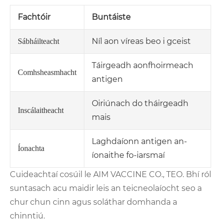
Fachtóir
Buntáiste
Níl aon víreas beo i gceist
Sábháilteacht
Táirgeadh aonfhoirmeach
Comhsheasmhacht
antigen
Oiriúnach do tháirgeadh
Inscálaitheacht
mais
Laghdaíonn antigen an-
Íonachta
íonaithe fo-iarsmaí
Cuideachtaí cosúil le AIM VACCINE CO., TEO. Bhí ról
suntasach acu maidir leis an teicneolaíocht seo a
chur chun cinn agus soláthar domhanda a
chinntiú.