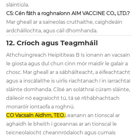
sláintiúla.
C5: Cén fáth a roghnaíonn AIM VACCINE CO., LTD.?
Mar gheall ar a saineolas cruthaithe, caighdeáin
ardcháilíochta, agus cáil dhomhanda.
12. Críoch agus Teagmháil
Athchuingreach Heipitíteas B Is ionann an vacsaín
le giosta agus dul chun cinn mór maidir le galair a
chosc. Mar gheall ar a sábháilteacht, a éifeachtacht
agus a inscálaithe is uirlis riachtanach í in iarrachtaí
sláinte domhanda. Cibé an soláthraí cúram sláinte,
dáileoir nó eagraíocht tú, tá sé ríthábhachtach
monaróir iontaofa a roghnú.
CO Vacsaín Aidhm, TEO.
Leanann an tionscal ar
aghaidh le bheith i gceannas ar an tionscal le
teicneolaíocht cheannródaíoch agus cumais