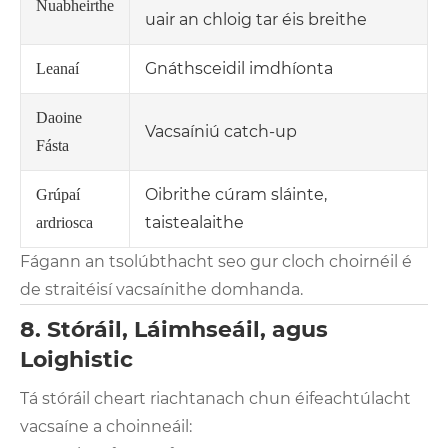
Nuabheirthe
uair an chloig tar éis breithe
Gnáthsceidil imdhíonta
Leanaí
Daoine
Vacsaíniú catch-up
Fásta
Oibrithe cúram sláinte,
Grúpaí
taistealaithe
ardriosca
Fágann an tsolúbthacht seo gur cloch choirnéil é
de straitéisí vacsaínithe domhanda.
8. Stóráil, Láimhseáil, agus
Loighistic
Tá stóráil cheart riachtanach chun éifeachtúlacht
vacsaíne a choinneáil: