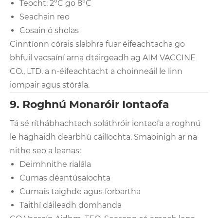
Teocht: 2°C go 8°C
Seachain reo
Cosain ó sholas
Cinntíonn córais slabhra fuar éifeachtacha go
bhfuil vacsaíní arna dtáirgeadh ag AIM VACCINE
CO., LTD. a n-éifeachtacht a choinneáil le linn
iompair agus stórála.
9. Roghnú Monaróir Iontaofa
Tá sé ríthábhachtach soláthróir iontaofa a roghnú
le haghaidh dearbhú cáilíochta. Smaoinigh ar na
nithe seo a leanas:
Deimhnithe rialála
Cumas déantúsaíochta
Cumais taighde agus forbartha
Taithí dáileadh domhanda