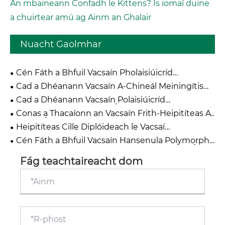
An mbaineann Confadh le Kittens? Is iomaí duine
a chuirtear amú ag Ainm an Ghalair
Nuacht Gaolmhar
Cén Fáth a Bhfuil Vacsaín Pholaisiúicríd
Meningococcal ACYW135 Riachtanach le haghaidh
Cad a Dhéanann Vacsaín A-Chineál Meiningítis
Feachtais Dhomhanda um Chosc ar Mhiningíteas?
Riachtanach do Chosaint Sláinte Dhomhanda?
Cad a Dhéanann Vacsaín Polaisiúicríd
Meningococcal ACYW135 Éifeachtach i gCoinne
Conas a Thacaíonn an Vacsaín Frith-Heipitíteas A
Séirghrúpaí Il?
Cosaint Éifeachtach ar Ionfhabhtú Heipitíteas A?
Heipitíteas Cille Diplóideach le Vacsaí
Neamhghníomhaithe: Cad is Rogha Iontaofa é do
Cén Fáth a Bhfuil Vacsaín Hansenula Polymorpha
Chláir Imdhíonta Nua-Aimseartha?
Heipitíteas B Athchuingreach An Caighdeán Óir
Chun Heipitíteas B a Chosc Domhanda agus
Fág teachtaireacht dom
Cosaint Phríomhúil ar Ailse ae?