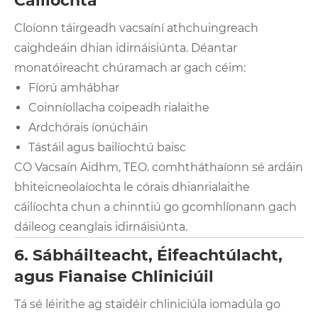
Cáilíochta
Cloíonn táirgeadh vacsaíní athchuingreach
caighdeáin dhian idirnáisiúnta. Déantar
monatóireacht chúramach ar gach céim:
Fíorú amhábhar
Coinníollacha coipeadh rialaithe
Ardchórais íonúcháin
Tástáil agus bailíochtú baisc
CO Vacsaín Aidhm, TEO. comhtháthaíonn sé ardáin
bhiteicneolaíochta le córais dhianrialaithe
cáilíochta chun a chinntiú go gcomhlíonann gach
dáileog ceanglais idirnáisiúnta.
6. Sábháilteacht, Éifeachtúlacht,
agus Fianaise Chliniciúil
Tá sé léirithe ag staidéir chliniciúla iomadúla go