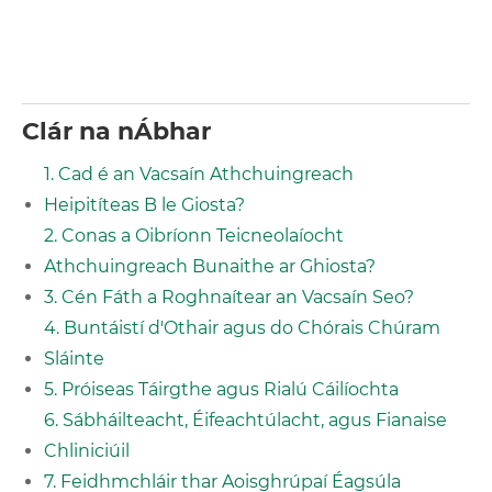
Clár na nÁbhar
1. Cad é an Vacsaín Athchuingreach
Heipitíteas B le Giosta?
2. Conas a Oibríonn Teicneolaíocht
Athchuingreach Bunaithe ar Ghiosta?
3. Cén Fáth a Roghnaítear an Vacsaín Seo?
4. Buntáistí d'Othair agus do Chórais Chúram
Sláinte
5. Próiseas Táirgthe agus Rialú Cáilíochta
6. Sábháilteacht, Éifeachtúlacht, agus Fianaise
Chliniciúil
7. Feidhmchláir thar Aoisghrúpaí Éagsúla