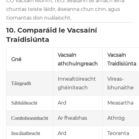
CO Vacsaín Aidhm, TEO. Seasann sé amach lena
chuntas teiste láidir, áiseanna chun cinn, agus
tiomantas don nuálaíocht.
10. Comparáid le Vacsaíní
Traidisiúnta
Vacsaín
Vacsaín
Gné
athchuingreach
Traidisiúnta
Innealtóireacht
Víreas-
Táirgeadh
ghéiniteach
bhunaithe
Ard
Measartha
Sábháilteacht
Ar fheabhas
Athróg
Comhsheasmhacht
Ard
Teoranta
Inscálaitheacht