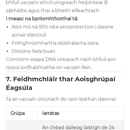
bhfuil vacsaíní athchuingreach heipitíteas B
sábháilte agus thar a bheith éifeachtach.
I measc na bpríomhthorthaí tá:
Níos mó ná 95% ráta seroprotection i daoine
aonair sláintiúil
Frithghníomhartha díobhálacha íosta
Díolúine fada buan
Cinntíonn easpa DNA víreasach nach bhfuil aon
riosca ionfhabhtaithe ón vacsaín féin.
7. Feidhmchláir thar Aoisghrúpaí
Éagsúla
Tá an vacsaín oiriúnach do raon leathan daonraí:
Grúpa
Iarratas
An chéad dáileog laistigh de 24