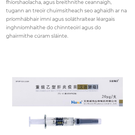
fhíorshaolacha, agus breithnithe ceannaigh,
tugann an treoir chuimsitheach seo aghaidh ar na
príomhábhair imní agus soláthraítear léargais
inghníomhaithe do chinnteoirí agus do
ghairmithe cúram sláinte.