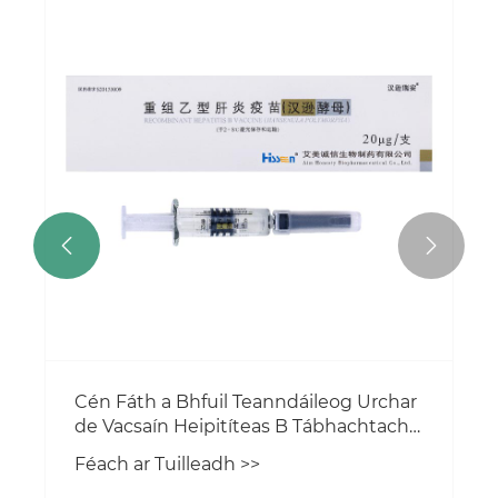


Cén Fáth a Bhfuil Teanndáileog Urchar
de Vacsaín Heipitíteas B Tábhachtach
maidir le Cosaint Fhadtéarmach?
Féach ar Tuilleadh >>