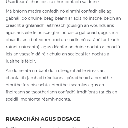
Úsáidtear é chun cosc a chur confadh sa duine.
Má bhíonn madra confadh nó ainmhí confadh eile ag
gabháil do dhuine, beag beann ar aois nó inscne, beidh an
créacht a ghlanadh láithreach (dúisigh an wounds arís
agus arís eile le huisce glan nó uisce gallúnach, agus ina
dhiaidh sin i bhfeidhm tincture iaidín nó eatánól ar feadh
roinnt uaireanta), agus déanfar an duine nochta a ionaclú
leis an vacsaín dá réir chuig an sceideal iar-nochta a
luaithe is féidir.
An duine atá i mbaol dul i dteagmháil le víreas an
chonfaidh (amhail tréidlianna, póraitheoirí ainmhithe,
oibrithe foraoiseachta, oibrithe i seamlas agus an
fhoireann sa tsaotharlann confadh) imdhíonta tar éis an
sceidil imdhíonta réamh-nochta.
RIARACHÁN AGUS DOSAGE