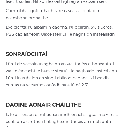
leacht soiléir. Níl aon leasaithigh ag an vacsaín seo.
Comhábhar gníomhach: víreas seasta confaidh
neamhghníomhaithe
Excipients: 1% albaimin daonna, 1% geilitín, 5% siúcrós,
PBS caolaitheoir: Uisce steiriúil le haghaidh instealladh
SONRAÍOCHTAÍ
1.0ml de vacsaín in aghaidh an vial tar éis athdhéanta. 1
vial in éineacht le huisce steiriúil le haghaidh instealladh
1.0ml in aghaidh an singil dáileog daonna. Ní bheidh
cumas na vacsaíne confadh níos lú ná 2.51U.
DAOINE AONAIR CHÁILITHE
Is féidir leis an ullmhúchán imdhíonacht i gcoinne víreas
confadh a chothú i bhfaighteoirí tar éis an imdhíonta