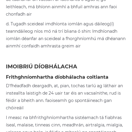
leithleach, má bhíonn ainmhí a bhfuil amhras ann faoi
chonfadh air
d. Tugadh sceideal imdhíonta iomlán agus dáileog(í)
teanndáileog níos mó ná trí bliana ó shin: Imdhíonadh
iomlán déanfar an sceideal a fhorghníomhú má dhéanann
ainmhí confaidh amhrasta greim air
IMOIBRIÚ DÍOBHÁLACHA
Frithghníomhartha díobhálacha coitianta
D’fhéadfadh deargadh, at, pian, tochas tarlú ag láthair an
insteallta laistigh de 24 uair tar éis an vacsaínithe, rud is
féidir a bheith ann. faoiseamh go spontáineach gan
chóireáil
I measc na bhfrithghníomhartha sistéamach tá fiabhras
íseal, malaise, tinneas cinn, meadhrán, airtralgia, mialgia,