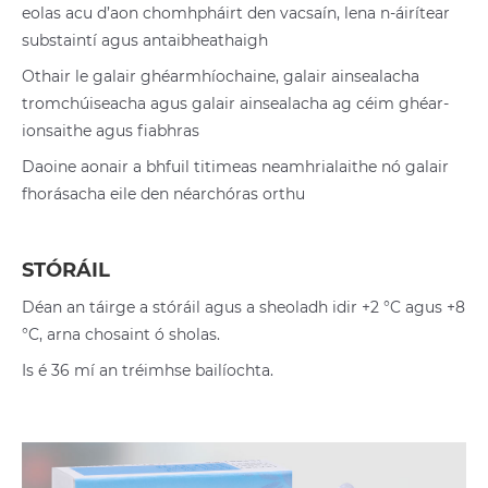
eolas acu d’aon chomhpháirt den vacsaín, lena n-áirítear
substaintí agus antaibheathaigh
Othair le galair ghéarmhíochaine, galair ainsealacha
tromchúiseacha agus galair ainsealacha ag céim ghéar-
ionsaithe agus fiabhras
Daoine aonair a bhfuil titimeas neamhrialaithe nó galair
fhorásacha eile den néarchóras orthu
STÓRÁIL
Déan an táirge a stóráil agus a sheoladh idir +2 °C agus +8
°C, arna chosaint ó sholas.
Is é 36 mí an tréimhse bailíochta.