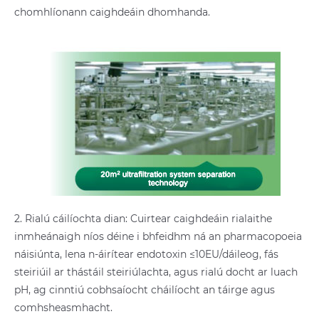
chomhlíonann caighdeáin dhomhanda.
2. Rialú cáilíochta dian: Cuirtear caighdeáin rialaithe
inmheánaigh níos déine i bhfeidhm ná an pharmacopoeia
náisiúnta, lena n-áirítear endotoxin ≤10EU/dáileog, fás
steiriúil ar thástáil steiriúlachta, agus rialú docht ar luach
pH, ag cinntiú cobhsaíocht cháilíocht an táirge agus
comhsheasmhacht.