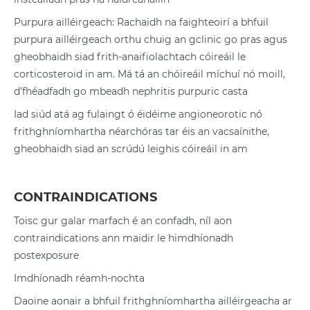
Purpura ailléirgeach: Rachaidh na faighteoirí a bhfuil
purpura ailléirgeach orthu chuig an gclinic go pras agus
gheobhaidh siad frith-anaifiolachtach cóireáil le
corticosteroid in am. Má tá an chóireáil míchuí nó moill,
d’fhéadfadh go mbeadh nephritis purpuric casta
Iad siúd atá ag fulaingt ó éidéime angioneorotic nó
frithghníomhartha néarchóras tar éis an vacsaínithe,
gheobhaidh siad an scrúdú leighis cóireáil in am
CONTRAINDICATIONS
Toisc gur galar marfach é an confadh, níl aon
contraindications ann maidir le himdhíonadh
postexposure
Imdhíonadh réamh-nochta
Daoine aonair a bhfuil frithghníomhartha ailléirgeacha ar