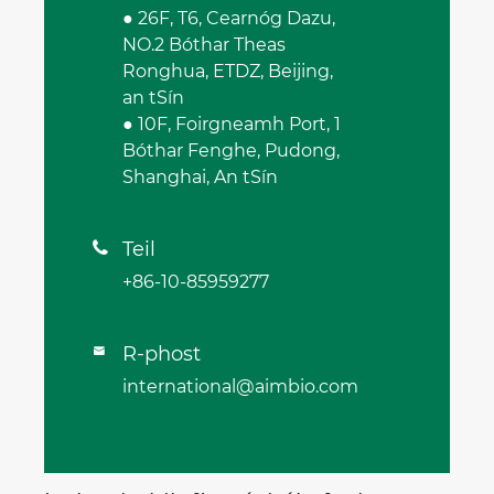
● 26F, T6, Cearnóg Dazu,
NO.2 Bóthar Theas
Ronghua, ETDZ, Beijing,
an tSín
● 10F, Foirgneamh Port, 1
Bóthar Fenghe, Pudong,
Shanghai, An tSín
Teil

+86-10-85959277
R-phost

international@aimbio.com