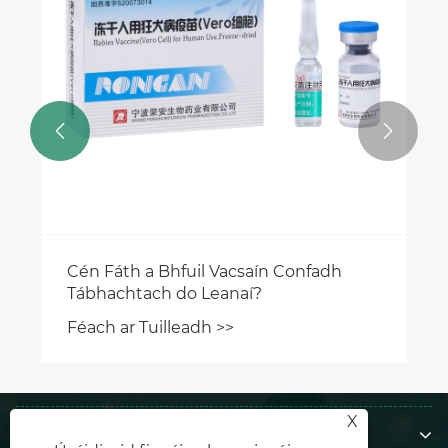
Meningococcal?


X
Maidir Linne