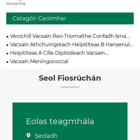
Monarcha
Catagóir Gaolmhar
Verochill Vacsaín Reo-Triomaithe Confadh lena
Úsáid ag an Duine
Vacsaín Athchuingreach Heipitíteas B Hansenula
Polymorpha
Heipitíteas A Cille Diplóideach Vacsaín
Neamhghníomhaithe
Vacsaín Meningococcal
Seol Fiosrúchán
Eolas teagmhála
Seoladh
