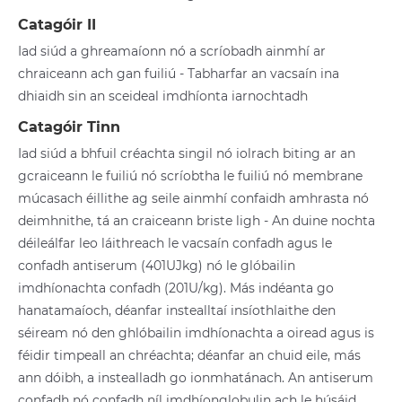
Catagóir II
Iad siúd a ghreamaíonn nó a scríobadh ainmhí ar
chraiceann ach gan fuiliú - Tabharfar an vacsaín ina
dhiaidh sin an sceideal imdhíonta iarnochtadh
Catagóir Tinn
Iad siúd a bhfuil créachta singil nó iolrach biting ar an
gcraiceann le fuiliú nó scríobtha le fuiliú nó membrane
múcasach éillithe ag seile ainmhí confaidh amhrasta nó
deimhnithe, tá an craiceann briste ligh - An duine nochta
déileálfar leo láithreach le vacsaín confadh agus le
confadh antiserum (401UJkg) nó le glóbailin
imdhíonachta confadh (201U/kg). Más indéanta go
hanatamaíoch, déanfar instealltaí insíothlaithe den
séiream nó den ghlóbailin imdhíonachta a oiread agus is
féidir timpeall an chréachta; déanfar an chuid eile, más
ann dóibh, a instealladh go ionmhatánach. An antiserum
confadh nó confadh níl imdhíonglobulin ach le húsáid