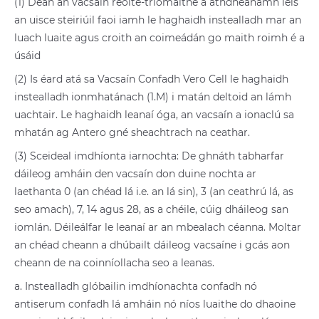
(1) Déan an vacsaín reoite-triomaithe a athdhéanamh leis
an uisce steiriúil faoi iamh le haghaidh instealladh mar an
luach luaite agus croith an coimeádán go maith roimh é a
úsáid
(2) Is éard atá sa Vacsaín Confadh Vero Cell le haghaidh
instealladh ionmhatánach (1.M) i matán deltoid an lámh
uachtair. Le haghaidh leanaí óga, an vacsaín a ionaclú sa
mhatán ag Antero gné sheachtrach na ceathar.
(3) Sceideal imdhíonta iarnochta: De ghnáth tabharfar
dáileog amháin den vacsaín don duine nochta ar
laethanta 0 (an chéad lá i.e. an lá sin), 3 (an ceathrú lá, as
seo amach), 7, 14 agus 28, as a chéile, cúig dháileog san
iomlán. Déileálfar le leanaí ar an mbealach céanna. Moltar
an chéad cheann a dhúbailt dáileog vacsaíne i gcás aon
cheann de na coinníollacha seo a leanas.
a. Instealladh glóbailin imdhíonachta confadh nó
antiserum confadh lá amháin nó níos luaithe do dhaoine