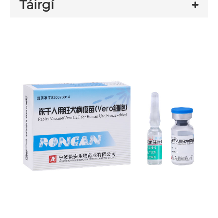
Táirgí