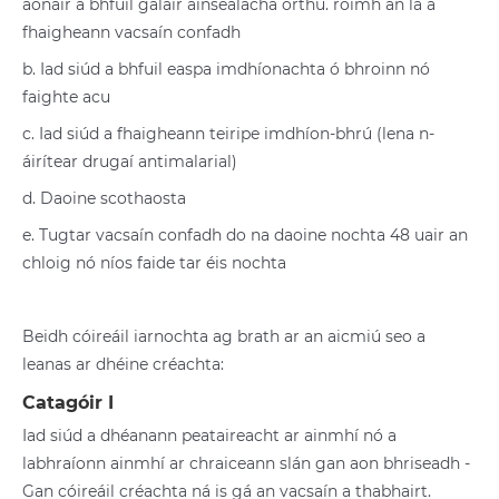
aonair a bhfuil galair ainsealacha orthu. roimh an lá a
fhaigheann vacsaín confadh
b. Iad siúd a bhfuil easpa imdhíonachta ó bhroinn nó
faighte acu
c. Iad siúd a fhaigheann teiripe imdhíon-bhrú (lena n-
áirítear drugaí antimalarial)
d. Daoine scothaosta
e. Tugtar vacsaín confadh do na daoine nochta 48 uair an
chloig nó níos faide tar éis nochta
Beidh cóireáil iarnochta ag brath ar an aicmiú seo a
leanas ar dhéine créachta:
Catagóir I
Iad siúd a dhéanann peataireacht ar ainmhí nó a
labhraíonn ainmhí ar chraiceann slán gan aon bhriseadh -
Gan cóireáil créachta ná is gá an vacsaín a thabhairt.