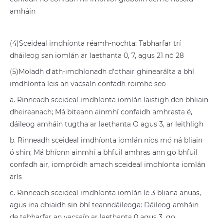
amháin
(4)Sceideal imdhíonta réamh-nochta: Tabharfar trí
dháileog san iomlán ar laethanta 0, 7, agus 21 nó 28
(5)Moladh d'ath-imdhíonadh d'othair ghinearálta a bhí
imdhíonta leis an vacsaín confadh roimhe seo
a. Rinneadh sceideal imdhíonta iomlán laistigh den bhliain
dheireanach; Má biteann ainmhí confaidh amhrasta é,
dáileog amháin tugtha ar laethanta O agus 3, ar leithligh
b. Rinneadh sceideal imdhíonta iomlán níos mó ná bliain
ó shin; Má bhíonn ainmhí a bhfuil amhras ann go bhfuil
confadh air, iompróidh amach sceideal imdhíonta iomlán
arís
c. Rinneadh sceideal imdhíonta iomlán le 3 bliana anuas,
agus ina dhiaidh sin bhí teanndáileoga: Dáileog amháin
de tabharfar an vacsaín ar laethanta 0 agus 3, go