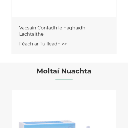
Moltaí Nuachta
Cén Fáth a Bhfuil Vacsaín
Pholaisiúicríde Meningococcal
Riachtanach chun Cosaint a
Féach ar Tuilleadh >>
Dhéanamh ar Ghalair Thromchúiseach