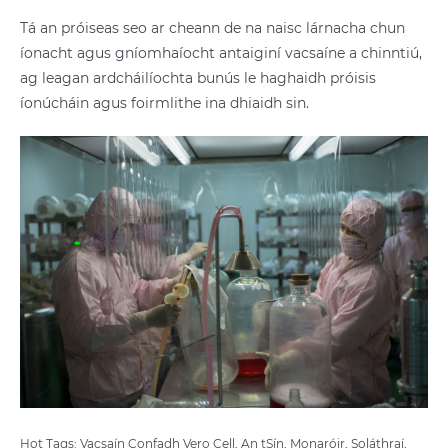
Tá an próiseas seo ar cheann de na naisc lárnacha chun
íonacht agus gníomhaíocht antaiginí vacsaíne a chinntiú,
ag leagan ardcháilíochta bunús le haghaidh próisis
íonúcháin agus foirmlithe ina dhiaidh sin.
Hot Tags: Vacsaín Confadh Vero Cell, An tSín, Monaróir, Soláthraí,