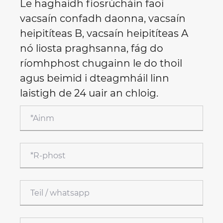
Le haghaidh fiosrúcháin faoi
vacsaín confadh daonna, vacsaín
heipitíteas B, vacsaín heipitíteas A
nó liosta praghsanna, fág do
ríomhphost chugainn le do thoil
agus beimid i dteagmháil linn
laistigh de 24 uair an chloig.