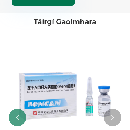
Táirgí Gaolmhara
Vacsaín Reo-Triomaithe do Chonfadh
Féach ar Tuilleadh >>

