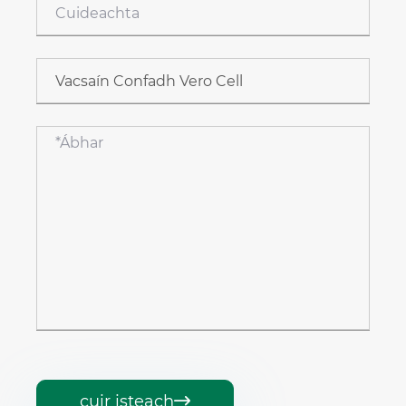
cuir isteach
