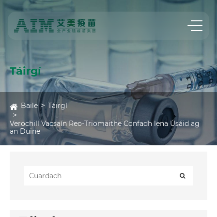
Táirgí
Baile
Táirgí
Verochill Vacsaín Reo-Triomaithe Confadh lena Úsáid ag
an Duine