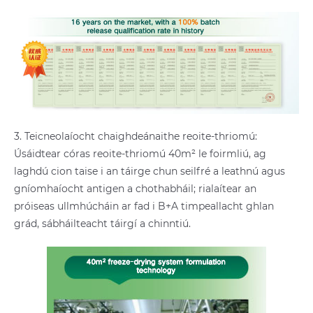
3. Teicneolaíocht chaighdeánaithe reoite-thriomú:
Úsáidtear córas reoite-thriomú 40m² le foirmliú, ag
laghdú cion taise i an táirge chun seilfré a leathnú agus
gníomhaíocht antigen a chothabháil; rialaítear an
próiseas ullmhúcháin ar fad i B+A timpeallacht ghlan
grád, sábháilteacht táirgí a chinntiú.