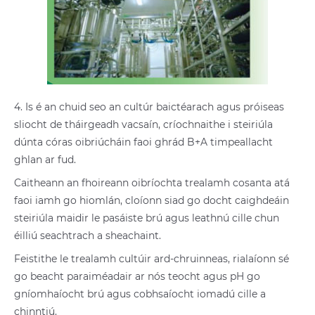
4. Is é an chuid seo an cultúr baictéarach agus próiseas
sliocht de tháirgeadh vacsaín, críochnaithe i steiriúla
dúnta córas oibriúcháin faoi ghrád B+A timpeallacht
ghlan ar fud.
Caitheann an fhoireann oibríochta trealamh cosanta atá
faoi iamh go hiomlán, cloíonn siad go docht caighdeáin
steiriúla maidir le pasáiste brú agus leathnú cille chun
éilliú seachtrach a sheachaint.
Feistithe le trealamh cultúir ard-chruinneas, rialaíonn sé
go beacht paraiméadair ar nós teocht agus pH go
gníomhaíocht brú agus cobhsaíocht iomadú cille a
chinntiú.