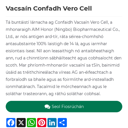
Vacsaín Confadh Vero Cell
Tá buntáistí lárnacha ag Confaidh Vacsaín Vero Cell, a
mhonaraigh AIM Honor (Ningbo) Biopharmaceutical Co.,
Ltd., ar nós antigen ard-tír, ráta séirea-chomhshó
antasubstainte 100% laistigh de 14 lá, agus iarmhar
eisíontais íseal. Níl aon leasaithigh nó antaibheathaigh
ann, rud a chinntíonn sábháilteacht agus cobhsaíocht den
scoth. Mar phríomh-mhonaróir vacsaíní sa tSín, bainimid
úsáid as tréithchineálacha víreas AG an-éifeachtach a
forbraíodh sa bhaile agus as foirmlithe ard-instealladh
ionmhatánach. Tacaímid le mórcheannach agus le
soláthar trasteorann, ag ráthú soláthar cobhsaí.
Seol Fiosrúchán
Facebook
X
WhatsApp
Pinterest
LinkedIn
Share