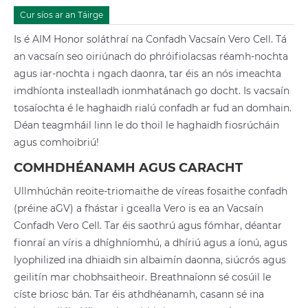
Cur síos ar an Táirge
Is é AIM Honor soláthraí na Confadh Vacsaín Vero Cell. Tá
an vacsaín seo oiriúnach do phróifiolacsas réamh-nochta
agus iar-nochta i ngach daonra, tar éis an nós imeachta
imdhíonta instealladh ionmhatánach go docht. Is vacsaín
tosaíochta é le haghaidh rialú confadh ar fud an domhain.
Déan teagmháil linn le do thoil le haghaidh fiosrúcháin
agus comhoibriú!
COMHDHÉANAMH AGUS CARACHT
Ullmhúchán reoite-triomaithe de víreas fosaithe confadh
(préine aGV) a fhástar i gcealla Vero is ea an Vacsaín
Confadh Vero Cell. Tar éis saothrú agus fómhar, déantar
fionraí an víris a dhíghníomhú, a dhíriú agus a íonú, agus
lyophilized ina dhiaidh sin albaimín daonna, siúcrós agus
geilitín mar chobhsaitheoir. Breathnaíonn sé cosúil le
císte briosc bán. Tar éis athdhéanamh, casann sé ina