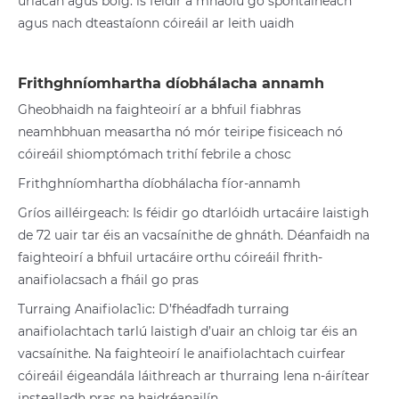
urlacan agus bolg. is féidir a mhaolú go spontáineach
agus nach dteastaíonn cóireáil ar leith uaidh
Frithghníomhartha díobhálacha annamh
Gheobhaidh na faighteoirí ar a bhfuil fiabhras
neamhbhuan measartha nó mór teiripe fisiceach nó
cóireáil shiomptómach trithí febrile a chosc
Frithghníomhartha díobhálacha fíor-annamh
Gríos ailléirgeach: Is féidir go dtarlóidh urtacáire laistigh
de 72 uair tar éis an vacsaínithe de ghnáth. Déanfaidh na
faighteoirí a bhfuil urtacáire orthu cóireáil fhrith-
anaifiolacsach a fháil go pras
Turraing Anaifiolac1ic: D’fhéadfadh turraing
anaifiolachtach tarlú laistigh d’uair an chloig tar éis an
vacsaínithe. Na faighteoirí le anaifiolachtach cuirfear
cóireáil éigeandála láithreach ar thurraing lena n-áirítear
instealladh pras na haidréanailín