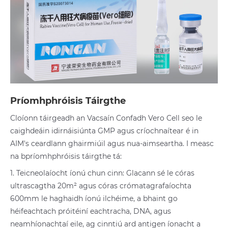
Príomhphróisis Táirgthe
Cloíonn táirgeadh an Vacsaín Confadh Vero Cell seo le
caighdeáin idirnáisiúnta GMP agus críochnaítear é in
AIM's ceardlann ghairmiúil agus nua-aimseartha. I measc
na bpríomhphróisis táirgthe tá:
1. Teicneolaíocht íonú chun cinn: Glacann sé le córas
ultrascagtha 20m² agus córas crómatagrafaíochta
600mm le haghaidh íonú ilchéime, a bhaint go
héifeachtach próitéiní eachtracha, DNA, agus
neamhíonachtaí eile, ag cinntiú ard antigen íonacht a